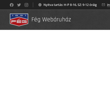
Nyitva tartás: H-P 8-16, SZ: 9-12 óráig
i
Fég Webáruház