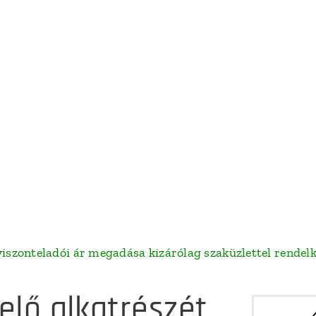
onteladói ár megadása kizárólag szaküzlettel rendelkező s
elő alkatrészét