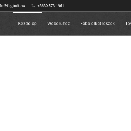
nfo@fegbolt.hu
+3630 573-1961
Kezdőlap
Webáruház
Főbb alkatrészek
To