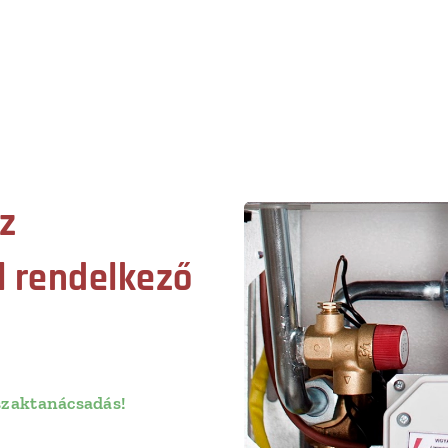
z
l rendelkező
 szaktanácsadás!