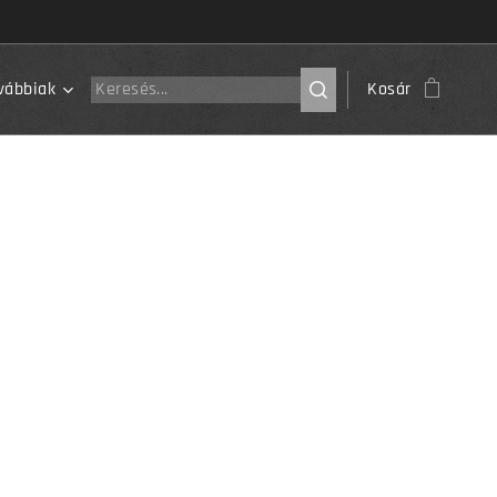
vábbiak
Kosár