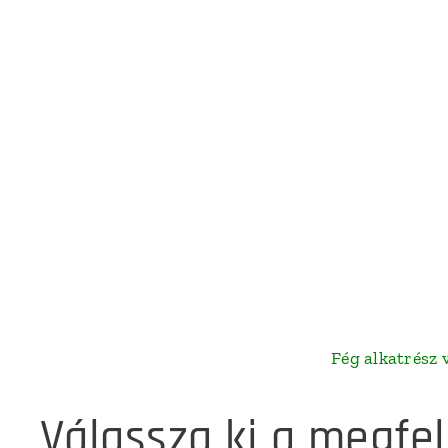
Fég alkatrész visz
Válassza ki a megfel