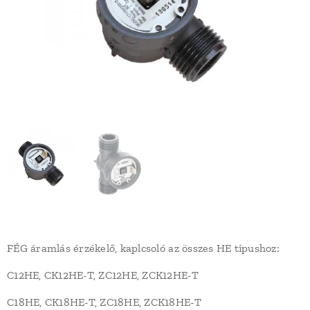
FÉG áramlás érzékelő, kaplcsoló az összes HE típushoz:
C12HE, CK12HE-T, ZC12HE, ZCK12HE-T
C18HE, CK18HE-T, ZC18HE, ZCK18HE-T