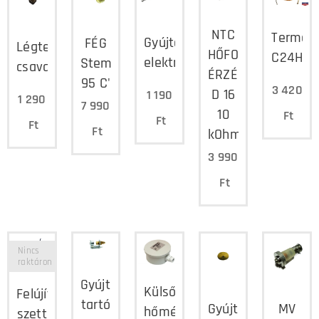
NTC
Termoe
Gyújtó
FÉG
Légtelenítő
HŐFOK
C24H
elektróda
Stemco
csavar
ÉRZÉKELŐ
95 C'
3 420
D 16
1 190
1 290
7 990
10
Ft
Ft
Ft
Ft
kOhm/25°C
3 990
Ft
Nincs
raktáron
Gyújtóláng
Külső
Felújító
tartó
Gyújtóláng
MV
hőmérséklet
szett