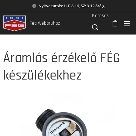
Nyitva tartás: H-P 8-16, SZ: 9-12 óráig
Keresés
Fég Webáruház
Áramlás érzékelő FÉG
készülékekhez