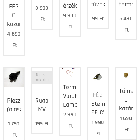
fúvóka
termom
érzékelő
FÉG
3 990
C
9 900
99
Ft
5 490
Ft
kazán
Ft
Ft
4 690
Ft
Nincs
raktáron
Termoelem
Tömsze
FÉG
VaraFÉG,
C
Piezzó
Rugó
Stemco
Lampart
kazáno
(olasz)
MV
95 C'
2 990
1 690
1 990
1 790
199
Ft
Ft
Ft
Ft
Ft