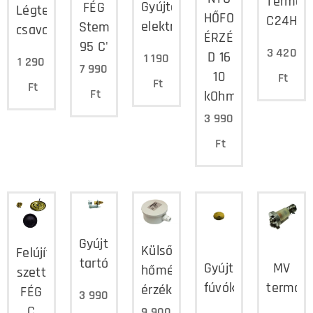
Termoe
Gyújtó
FÉG
Légtelenítő
HŐFOK
C24H
elektróda
Stemco
csavar
ÉRZÉKELŐ
95 C'
3 420
D 16
1 190
1 290
7 990
10
Ft
Ft
Ft
Ft
kOhm/25°C
3 990
Ft
Gyújtóláng
Külső
Felújító
tartó
Gyújtóláng
MV
hőmérséklet
szett
fúvóka
termom
érzékelő
FÉG
3 990
C
9 900