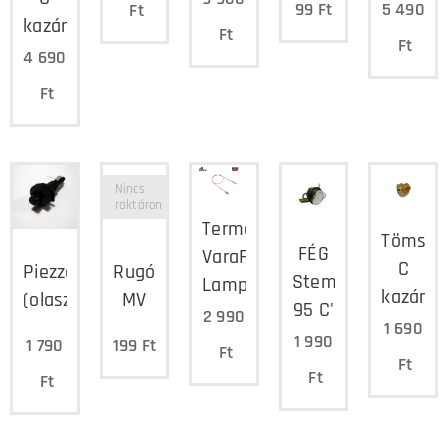
99
Ft
5 490
Ft
kazán
Ft
Ft
4 690
Ft
Nincs
raktáron
Termoelem
Tömsze
FÉG
VaraFÉG,
C
Piezzó
Rugó
Stemco
Lampart
kazáno
(olasz)
MV
95 C'
2 990
1 690
1 990
1 790
199
Ft
Ft
Ft
Ft
Ft