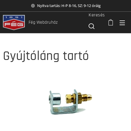
Nyitva tartás: H-P 8-16, SZ: 9-12 óráig
Keresés
Fég Webáruház
Gyújtóláng tartó