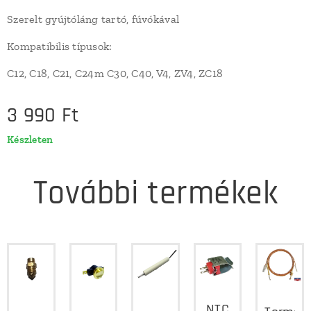
Szerelt gyújtóláng tartó, fúvókával
Kompatibilis típusok:
C12, C18, C21, C24m C30, C40, V4, ZV4, ZC18
3 990
Ft
Készleten
További termékek
NTC