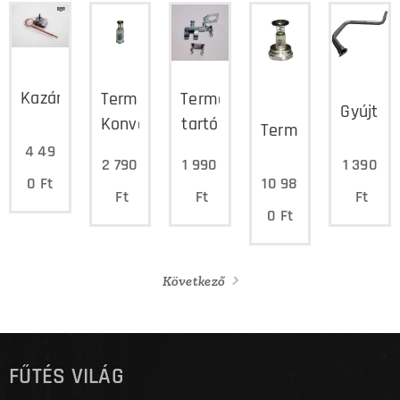
Kazántermosztát
Termomágnes
Termoelem
Gyújtól
Konvektorhoz
tartó
Termomágnes
4 49
2 790
1 990
1 390
10 98
0
Ft
Ft
Ft
Ft
0
Ft
Következő
FŰTÉS VILÁG