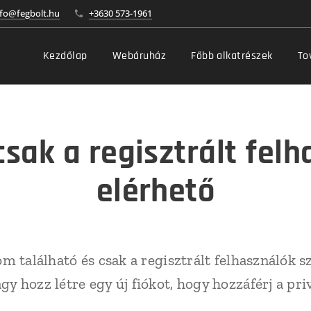
nfo@fegbolt.hu
+3630 573-1961
Kezdőlap
Webáruház
Főbb alkatrészek
To
 csak a regisztrált fel
elérhető
om található és csak a regisztrált felhasználók s
agy hozz létre egy új fiókot, hogy hozzáférj a pr