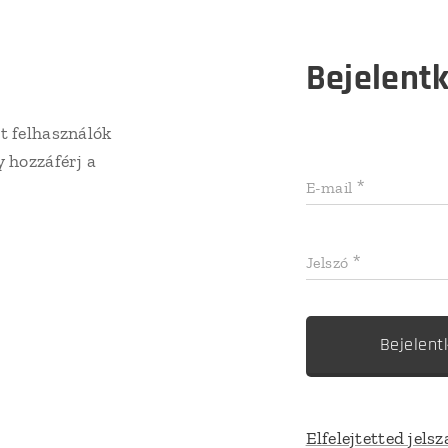
Bejelent
t felhasználók
y hozzáférj a
E-mail
Jelszó
Bejelent
Elfelejtetted jels