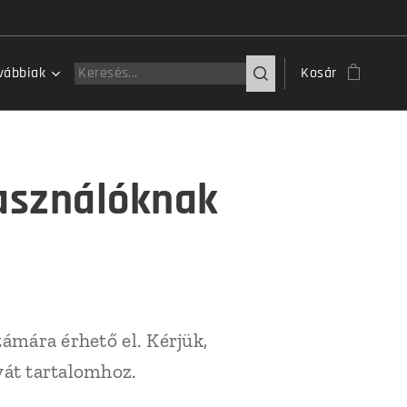
vábbiak
Kosár
használóknak
zámára érhető el. Kérjük,
ivát tartalomhoz.