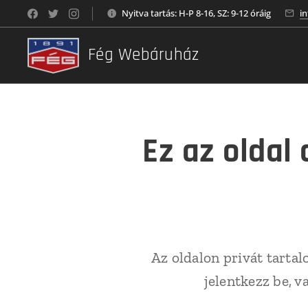
Nyitva tartás: H-P 8-16, SZ: 9-12 óráig
i
Fég Webáruház
Ez az oldal
Az oldalon privát tartal
jelentkezz be, v