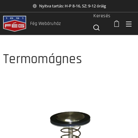
Nyitva tartás: H-P 8-16, SZ: 9-12 óráig
Keresés
Fég Webáruház
Termomágnes