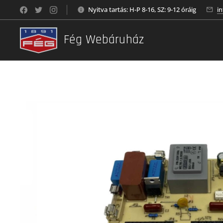
Nyitva tartás: H-P 8-16, SZ: 9-12 óráig
i
Fég Webáruház