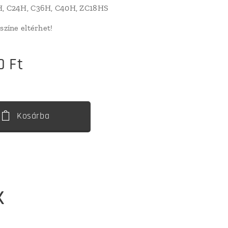
H, C24H, C36H, C40H, ZC18HS
színe eltérhet!
0
Ft
Kosárba
k