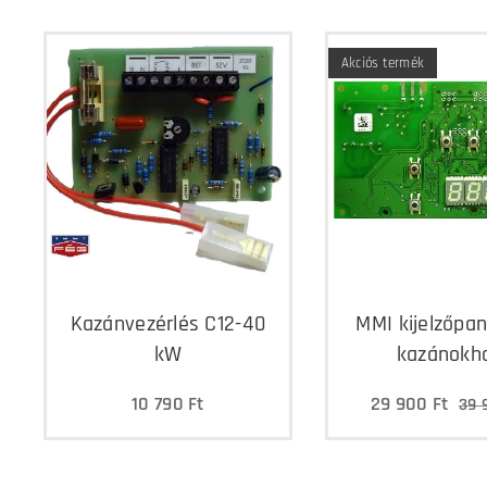
Akciós termék
Kazánvezérlés C12-40
MMI kijelzőpan
kW
kazánokh
10 790
Ft
29 900
Ft
39 