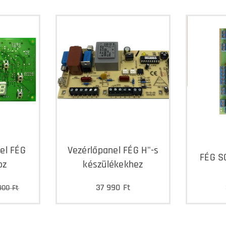
el FÉG
Vezérlőpanel FÉG H"-s
FÉG S
oz
készülékekhez
37 990
Ft
900
Ft