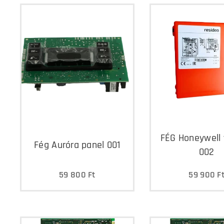
FÉG Honeywell 
Fég Auróra panel 001
002
59 800
Ft
59 900
F