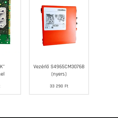
"K"
Vezérlő S4965CM3076B
el
(nyers)
t
33 290
Ft