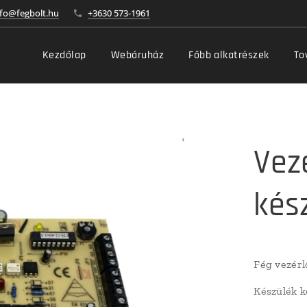
nfo@fegbolt.hu
+3630 573-1961
Kezdőlap
Webáruház
Főbb alkatrészek
To
Vez
kés
Fég vezérl
Készülék k