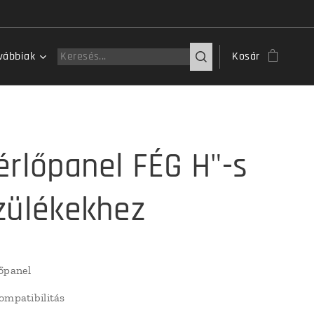
vábbiak
Kosár
érlőpanel FÉG H"-s
zülékekhez
őpanel
ompatibilitás