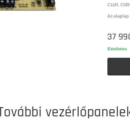
C12H, C18
Az alaplap 
37 99
Készleten
További vezérlőpanele