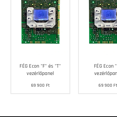
FÉG Econ "F" és "T"
FÉG Econ 
vezérlőpanel
vezérlőpan
69 900
Ft
69 900
F