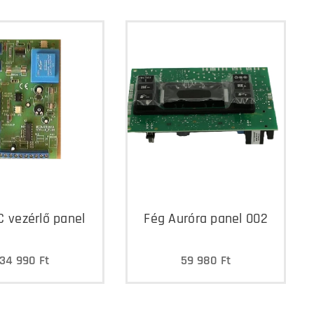
C vezérlő panel
Fég Auróra panel 002
34 990
Ft
59 980
Ft