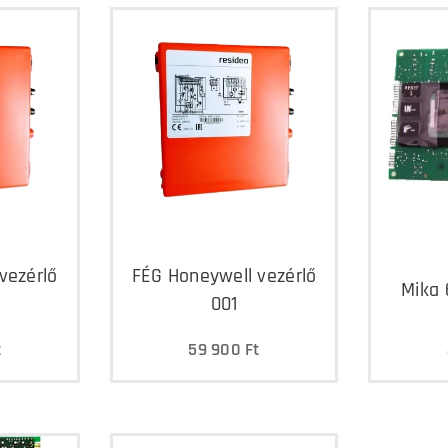
vezérlő
FÉG Honeywell vezérlő
Mika 
001
t
59 900
Ft