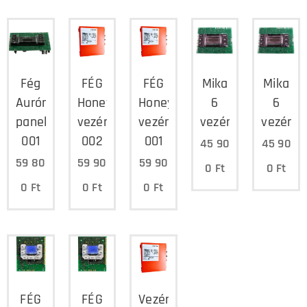
Fég
FÉG
FÉG
Mika
Mika
Auróra
Honeywell
Honeywell
6
6
panel
vezérlő
vezérlő
vezérlőpanel
vezérlő
001
002
001
45 90
45 90
59 80
59 90
59 90
0
Ft
0
Ft
0
Ft
0
Ft
0
Ft
FÉG
FÉG
Vezérlő