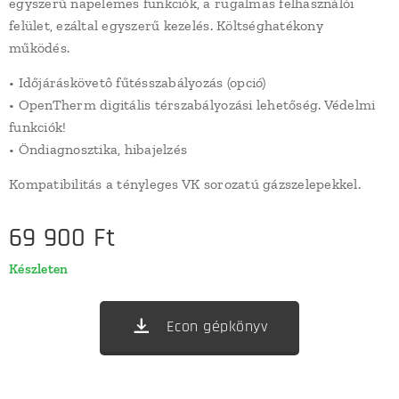
egyszerű napelemes funkciók, a rugalmas felhasználói
felület, ezáltal egyszerű kezelés. Költséghatékony
működés.
• Időjáráskövetô fűtésszabályozás (opció)
• OpenTherm digitális térszabályozási lehetőség. Védelmi
funkciók!
• Öndiagnosztika, hibajelzés
Kompatibilitás a tényleges VK sorozatú gázszelepekkel.
69 900
Ft
Készleten
Econ gépkönyv