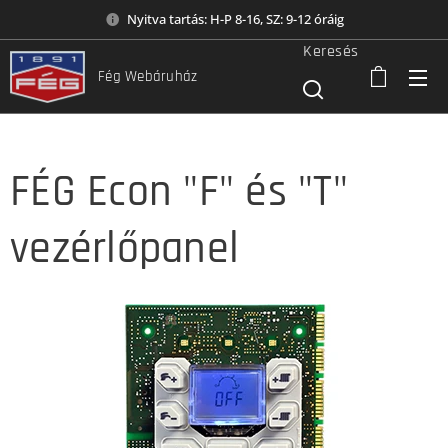
Nyitva tartás: H-P 8-16, SZ: 9-12 óráig
Keresés
Fég Webáruház
FÉG Econ "F" és "T"
vezérlőpanel