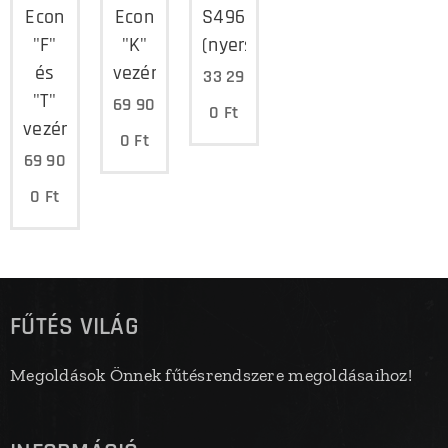
Econ
Econ
S4965CM3076B
"F"
"K"
(nyers)
és
vezérlőpanel
33 29
"T"
69 90
0
Ft
vezérlőpanel
0
Ft
69 90
0
Ft
FŰTÉS VILÁG
Megoldások Önnek fűtésrendszere megoldásaihoz!