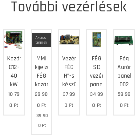
További vezérlések
Akciós
termék
Kazánvezérlés
MMI
Vezérlőpanel
FÉG
Fég
C12-
kijelzőpanel
FÉG
SC
Auróra
40
FÉG
H"-s
vezérlő
panel
kW
kazánokhoz
készülékekhez
panel
002
10 79
29 90
37 99
34 99
59 98
0
Ft
0
Ft
0
Ft
0
Ft
0
Ft
39 90
0
Ft