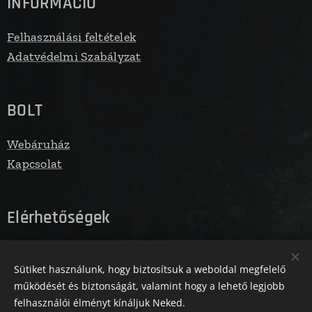
INFORMÁCIÓ
Felhasználási feltételek
Adatvédelmi Szabályzat
BOLT
Webáruház
Kapcsolat
Elérhetőségek
E-mail: info@fegbolt.hu
Sütiket használunk, hogy biztosítsuk a weboldal megfelelő
Telefonszám: 06305731961
működését és biztonságát, valamint hogy a lehető legjobb
felhasználói élményt kínáljuk Neked.