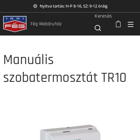
Nyitva tartás: H-P 8-16, SZ: 9-12 óráig
Keresés
Fég Webáruház
Manuális
szobatermosztát TR10