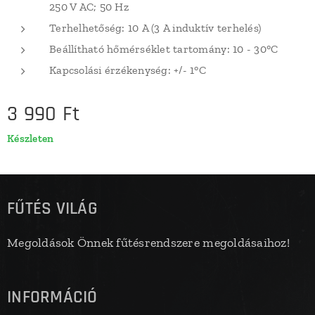
250 V AC; 50 Hz
Terhelhetőség: 10 A (3 A induktív terhelés)
Beállítható hőmérséklet tartomány: 10 - 30°C
Kapcsolási érzékenység: +/- 1°C
3 990
Ft
Készleten
FŰTÉS VILÁG
Megoldások Önnek fűtésrendszere megoldásaihoz!
INFORMÁCIÓ