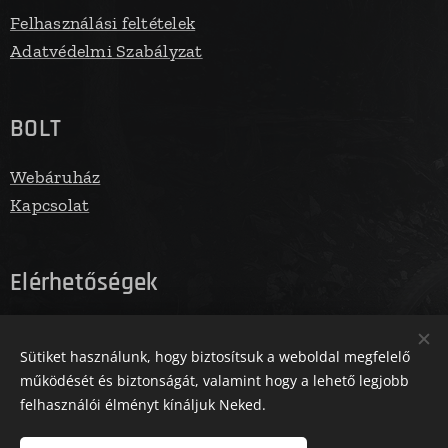
Felhasználási feltételek
Adatvédelmi Szabályzat
BOLT
Webáruház
Kapcsolat
Elérhetőségek
E-mail: info@fegbolt.hu
Sütiket használunk, hogy biztosítsuk a weboldal megfelelő
Telefonszám: 06305731961
működését és biztonságát, valamint hogy a lehető legjobb
felhasználói élményt kínáljuk Neked.
Az oldalt a Zm Media működteti
Sütik