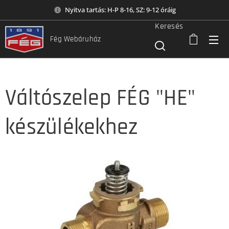
Nyitva tartás: H-P 8-16, SZ: 9-12 óráig
Keresés
Fég Webáruház
Váltószelep FÉG "HE"
készülékekhez