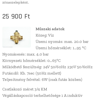
zónaszelepként.
25 900
Ft
Műszaki adatok
Közeg: Víz
Üzemi nyomás: max. 20.0 bar
Üzemi hőmérséklet: 1…95 °C
Nyomásesés: max. 4.0 bar
Környezeti hőmérséklet: 0…65°C
Működtető feszültség: 24V 50/60Hz 230V 50/60Hz
Futásidő: Kb. 7sec (50Hz mellett)
Teljesítmény felvétel: 6W (csak futás közben)
Csatlakozó méret 3/4 KM
Végálláskapcsoló terhelhetősége 1 A induktív