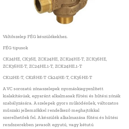
Váltőszelep FÉG készülékekhez.
FÉG tipusok
CK24HE, CK36E, ZCK24HE, ZCK24HE-T, ZCK36HE,
ZCK36HE-T, ZC24HE.1-T, ZCK24HE.1-T
CK12HE-T, CK18HE-T Ck24HE-T, CK36HE-T
A VC sorozatú zónaszelepek nyomáskiegyenlített
kialakításúak, egyaránt alkalmasak fűtési és hűtési zónák
szabályzására. A szelepek gyors működésűek, változatos
műszaki jellemzőkkel rendelkező meghajtókkal
szerelhetőek fel. A készülék alkalmazása fűtési és hűtési
rendszerekben javasolt egyutú, vagy kétutú