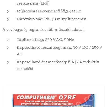
ceruzaelem (LR6)
Működési frekvencia: 868,35 MHz
Hatótávolság: kb. 50 m nyílt terepen
A vevőegység legfontosabb műszaki adatai:
Tápfeszültség: 230 V AC, 50Hz
Kapcsolható feszültség: max. 30 V DC / 250 V
AC
Kapcsolható áramerősség: 6 A (2 A induktív
terhelés)