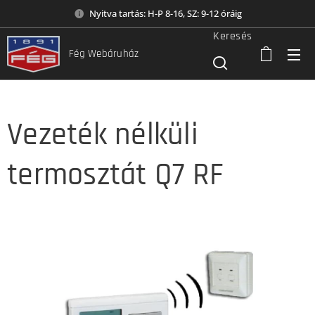
Nyitva tartás: H-P 8-16, SZ: 9-12 óráig
Keresés
Fég Webáruház
Vezeték nélküli
termosztát Q7 RF