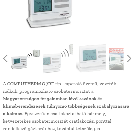
A
COMPUTHERM Q7RF
típ. kapcsoló üzemű, vezeték
nélküli, programozható szobatermosztát a
Magyarországon forgalomban lévő kazánok és
klímaberendezések túlnyomó többségének szabályozására
alkalmas
. Egyszerűen csatlakoztatható bármely,
kétvezetékes szobatermosztát csatlakozási ponttal
rendelkező gázkazánhoz, továbbá tetszőleges