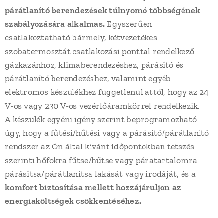
párátlanító berendezések túlnyomó többségének
szabályozására alkalmas.
Egyszerűen
csatlakoztatható bármely, kétvezetékes
szobatermosztát csatlakozási ponttal rendelkező
gázkazánhoz, klímaberendezéshez, párásító és
párátlanító berendezéshez, valamint egyéb
elektromos készülékhez függetlenül attól, hogy az 24
V-os vagy 230 V-os vezérlőáramkörrel rendelkezik.
A készülék egyéni igény szerint beprogramozható
úgy, hogy a fűtési/hűtési vagy a párásító/párátlanító
rendszer az Ön által kívánt időpontokban tetszés
szerinti hőfokra fűtse/hűtse vagy páratartalomra
párásítsa/párátlanítsa lakását vagy irodáját, és a
komfort biztosítása mellett hozzájáruljon az
energiaköltségek csökkentéséhez.