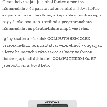
Olyan helyre ajánljuk, ahol fontos a
pontos
hőmérséklet- és páratartalom-mérés
illetve
hőfok-
és páratartalom beállítás
, a
kapcsolási pontosság
, a
nagy funkcionalitás, továbbá a
programozható
hőmérséklet és páratartalom alapú vezérlés
.
Igény esetén a készülék
COMPUTHERM Q1RX
-
vezeték nélküli termosztáttal vezérelhető - dugaljjal,
illetve ha nagyobb távolságot és/vagy vasbeton
födéme(ke)t kell áthidalni,
COMPUTHERM Q2RF
jelerősítővel is bővíthető.