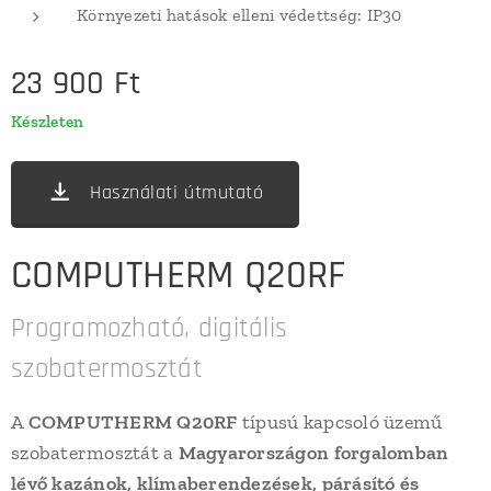
Környezeti hatások elleni védettség: IP30
23 900
Ft
Készleten
Használati útmutató
COMPUTHERM Q20RF
Programozható, digitális
szobatermosztát
A
COMPUTHERM
Q20RF
típusú kapcsoló üzemű
szobatermosztát a
Magyarországon forgalomban
lévő kazánok, klímaberendezések, párásító és