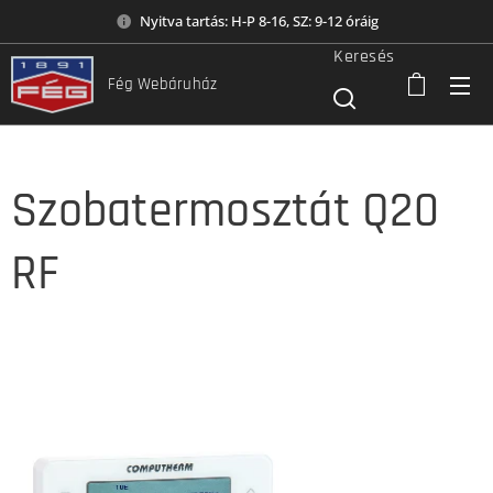
Nyitva tartás: H-P 8-16, SZ: 9-12 óráig
Keresés
Fég Webáruház
Szobatermosztát Q20
RF