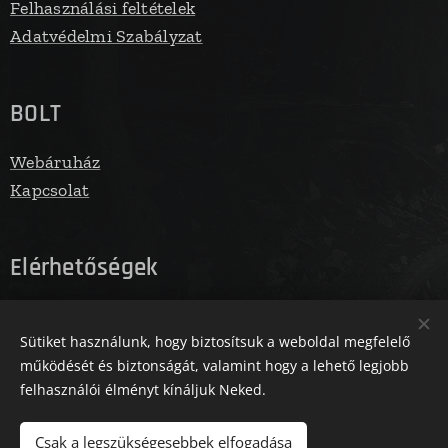
Felhasználási feltételek
Adatvédelmi Szabályzat
BOLT
Webáruház
Kapcsolat
Elérhetőségek
E-mail: info@fegbolt.hu
Sütiket használunk, hogy biztosítsuk a weboldal megfelelő
Telefonszám: 06305731961
működését és biztonságát, valamint hogy a lehető legjobb
felhasználói élményt kínáljuk Neked.
Az oldalt a Zm Media működteti
Sütik
Csak a legszükségesebbek elfogadása