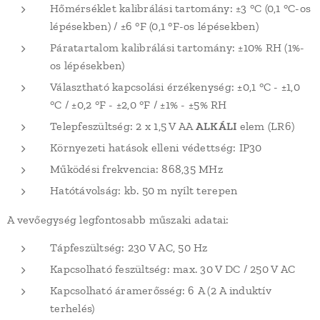
Hőmérséklet kalibrálási tartomány: ±3 °C (0,1 °C-os
lépésekben) / ±6 °F (0,1 °F-os lépésekben)
Páratartalom kalibrálási tartomány: ±10% RH (1%-
os lépésekben)
Választható kapcsolási érzékenység: ±0,1 °C - ±1,0
°C / ±0,2 °F - ±2,0 °F / ±1% - ±5% RH
Telepfeszültség: 2 x 1,5 V AA
ALKÁLI
elem (LR6)
Környezeti hatások elleni védettség: IP30
Működési frekvencia: 868,35 MHz
Hatótávolság: kb. 50 m nyílt terepen
A vevőegység legfontosabb műszaki adatai:
Tápfeszültség: 230 V AC, 50 Hz
Kapcsolható feszültség: max. 30 V DC / 250 V AC
Kapcsolható áramerősség: 6 A (2 A induktív
terhelés)