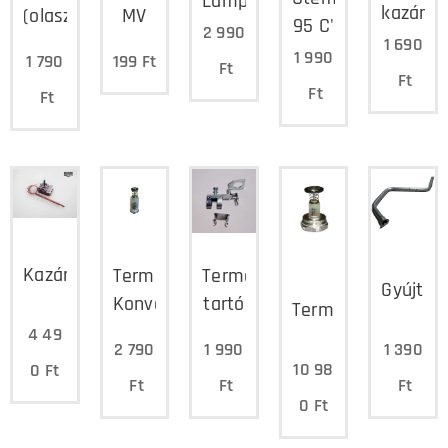
Lampart
kazáno
(olasz)
MV
95 C'
2 990
1 690
1 990
1 790
199
Ft
Ft
Ft
Ft
Ft
Kazántermosztát
Termomágnes
Termoelem
Gyújtól
Konvektorhoz
tartó
Termomágnes
4 49
2 790
1 990
1 390
10 98
0
Ft
Ft
Ft
Ft
0
Ft