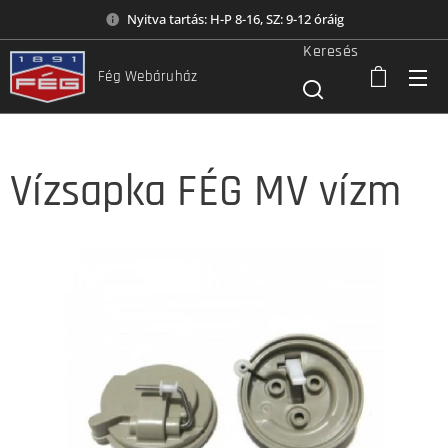
Nyitva tartás: H-P 8-16, SZ: 9-12 óráig
Keresés
Fég Webáruház
Vízsapka FÉG MV vízm