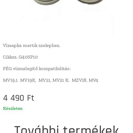
Vízsapka mertik szelephez.
Cikksz. G40SP10
FÉG vízmelegítő kompatibilitás:
MV19.1 MV19K, MV21, MV21 K. MZV18, MV4
4 490
Ft
Készleten
További termékek