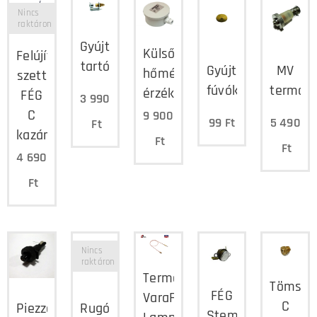
Nincs
raktáron
Gyújtóláng
Külső
Felújító
tartó
Gyújtóláng
MV
hőmérséklet
szett
fúvóka
termom
érzékelő
FÉG
3 990
C
9 900
99
Ft
5 490
Ft
kazán
Ft
Ft
4 690
Ft
Nincs
raktáron
Termoelem
Tömsze
FÉG
VaraFÉG,
C
Piezzó
Rugó
Stemco