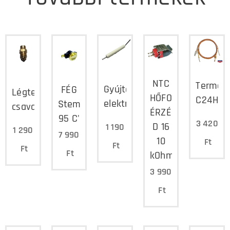
NTC
Termoe
Gyújtó
FÉG
Légtelenítő
HŐFOK
C24H
elektróda
Stemco
csavar
ÉRZÉKELŐ
95 C'
3 420
D 16
1 190
1 290
7 990
10
Ft
Ft
Ft
Ft
kOhm/25°C
3 990
Ft