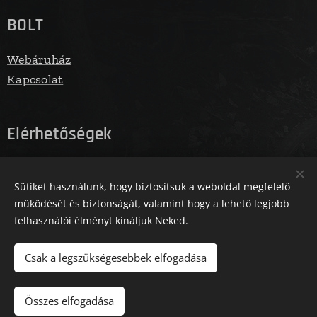
BOLT
Webáruház
Kapcsolat
Elérhetőségek
E-mail: info@fegbolt.hu
Sütiket használunk, hogy biztosítsuk a weboldal megfelelő
Telefonszám: 06305731961
működését és biztonságát, valamint hogy a lehető legjobb
felhasználói élményt kínáljuk Neked.
Az oldalt a Zm Media működteti
Sütik
Csak a legszükségesebbek elfogadása
Kosárba
Összes elfogadása