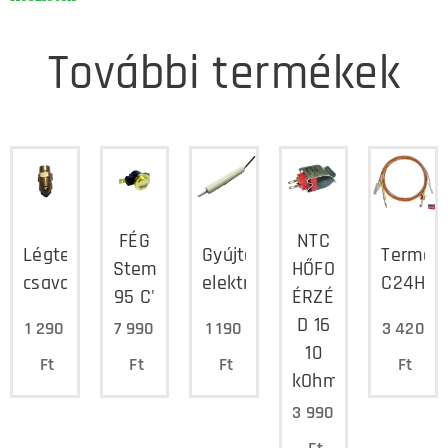
További termékek
FÉG
NTC
Légtelenítő
Gyújtó
Termoe
Stemco
HŐFOK
csavar
elektróda
C24H
95 C'
ÉRZÉKELŐ
D 16
1 290
7 990
1 190
3 420
10
Ft
Ft
Ft
Ft
kOhm/25°C
3 990