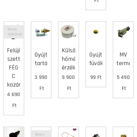
Ft
Nincs
raktáron
Felújító
Külső
Gyújtóláng
Gyújtóláng
MV
szett
hőmérséklet
tartó
fúvóka
termom
FÉG
érzékelő
C
3 990
9 900
99
Ft
5 490
kazán
Ft
Ft
Ft
4 690
Ft
Nincs