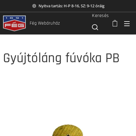
Nyitva tartás: H-P 8-16, SZ: 9-12 óráig
Keresés
Fég Webáruház
Gyújtóláng fúvóka PB