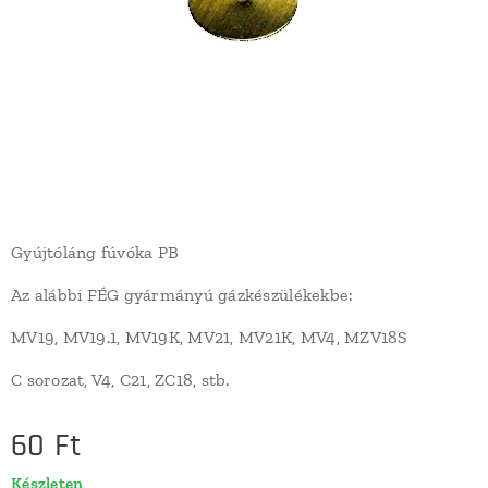
Gyújtóláng fúvóka PB
Az alábbi FÉG gyármányú gázkészülékekbe:
MV19, MV19.1, MV19K, MV21, MV21K, MV4, MZV18S
C sorozat, V4, C21, ZC18, stb.
60
Ft
Készleten