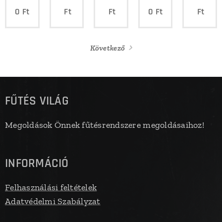
0
Ft
Ft
Ft
0
Ft
Ft
Következő
FŰTÉS VILÁG
Megoldások Önnek fűtésrendszere megoldásaihoz!
INFORMÁCIÓ
Felhasználási feltételek
Adatvédelmi Szabályzat