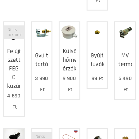
Ft
Nincs
raktáron
Felújító
Külső
Gyújtóláng
Gyújtóláng
MV
szett
hőmérséklet
tartó
fúvóka
termom
FÉG
érzékelő
C
3 990
9 900
99
Ft
5 490
kazán
Ft
Ft
Ft
4 690
Ft
Nincs