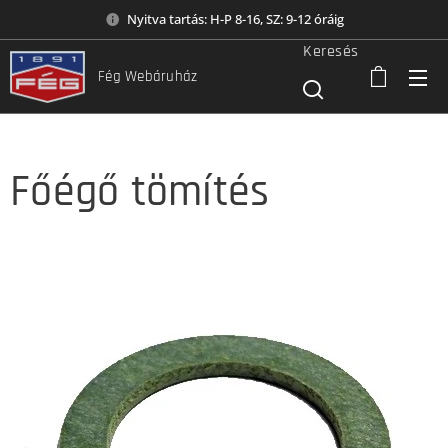
Nyitva tartás: H-P 8-16, SZ: 9-12 óráig
Keresés
Fég Webáruház
Főégő tömítés