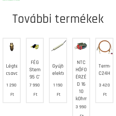
További termékek
FÉG
NTC
Légtelenítő
Gyújtó
Termoe
Stemco
HŐFOK
csavar
elektróda
C24H
95 C'
ÉRZÉKELŐ
D 16
1 290
7 990
1 190
3 420
10
Ft
Ft
Ft
Ft
kOhm/25°C
3 990