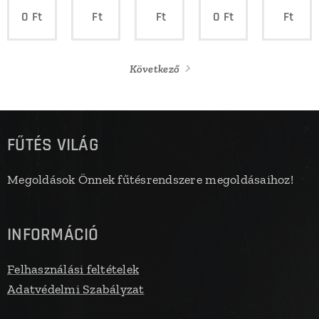
0
Ft
Ft
Ft
0
Ft
Ft
Következő
FŰTÉS VILÁG
Megoldások Önnek fűtésrendszere megoldásaihoz!
INFORMÁCIÓ
Felhasználási feltételek
Adatvédelmi Szabályzat