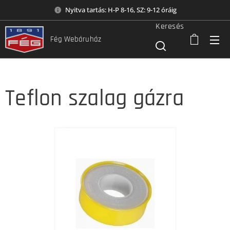
Nyitva tartás: H-P 8-16, SZ: 9-12 óráig
Keresés
Fég Webáruház
Teflon szalag gázra