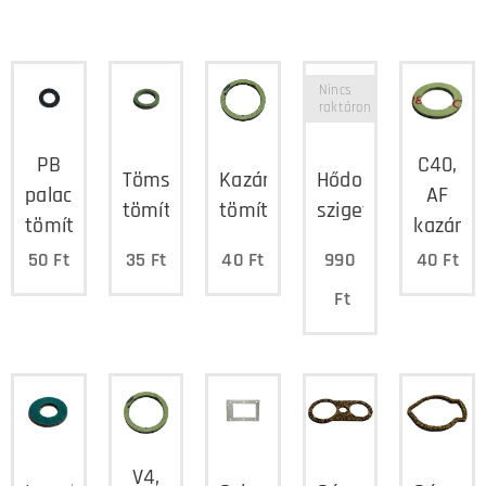
Nincs
raktáron
PB
C40,
Tömszelence
Kazántest
Hődob
palack
AF
tömítés
tömítés
szigetelés
tömítés
kazántö
50
Ft
35
Ft
40
Ft
990
40
Ft
Ft
V4,