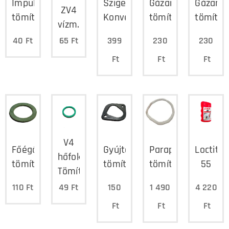
Impulzuscső
Szigetelés
Gázarmatúra
Gázarm
ZV4
tömítés
Konvektorhoz
tömítés
tömítés
vízm.
40
Ft
65
Ft
399
230
230
Ft
Ft
Ft
V4
Főégő
Gyújtóégő
Parapet
Loctite
hőfok
tömítés
tömítés
tömítés
55
Tömítés
110
Ft
49
Ft
150
1 490
4 220
Ft
Ft
Ft