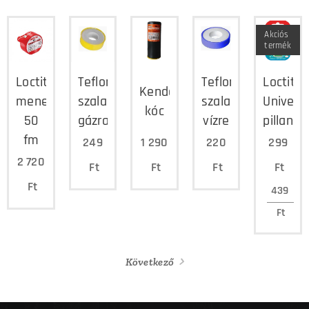
Akciós
termék
Loctite
Teflon
Teflon
Loctite
Kender
menettömítő
szalag
szalag
Univerzá
kóc
50
gázra
vízre
pillanat
fm
249
1 290
220
299
2 720
Ft
Ft
Ft
Ft
Ft
439
Ft
Következő