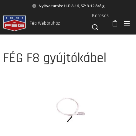
Nyitva tartás: H-P 8-16, SZ: 9-12 óráig
Keresés
Fég Webáruház
FÉG F8 gyújtókábel