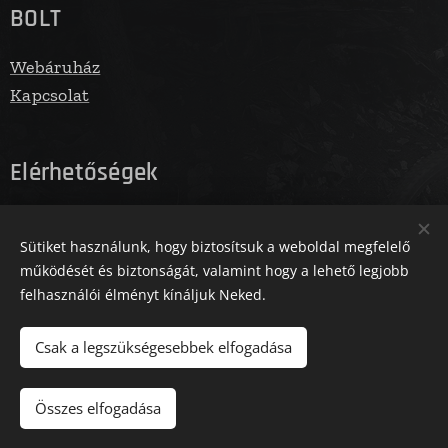
BOLT
Webáruház
Kapcsolat
Elérhetőségek
E-mail: info@fegbolt.hu
Sütiket használunk, hogy biztosítsuk a weboldal megfelelő
Telefonszám: 06305731961
működését és biztonságát, valamint hogy a lehető legjobb
felhasználói élményt kínáljuk Neked.
Az oldalt a Zm Media működteti
Sütik
Csak a legszükségesebbek elfogadása
Kosárba
Összes elfogadása