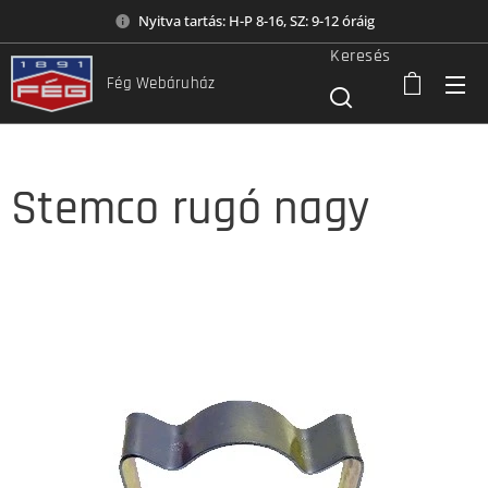
Nyitva tartás: H-P 8-16, SZ: 9-12 óráig
Keresés
Fég Webáruház
Stemco rugó nagy