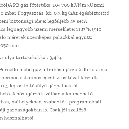
ból)A PB gáz főtértéke: 104,700 kJ/Nm 3Üzemi
0 mbar Fogyasztás: kb. 0,3 kg/hAz égésbiztosító
ni biztonsági ideje: legfeljebb 45 secA
cs legnagyobb üzemi mérséklete: 1183°K (910
aló méretek üzemképes palackkal együtt:
1050 mm
k súlya tartozékokkal: 3,4 kg
 Fornello mobil gáz infrahősugárzó 2 db kerámia
 thermoelektromos égésbiztosítóval készült.
 11,5 kg-os töltősúlyú gázpalackról
ető. A hősugárzó kiválóan alkalmazható
ban, műhelyekben, szabadtéri programoknál
áji gazdaságokban is. Csak jól szellőző
n használható!