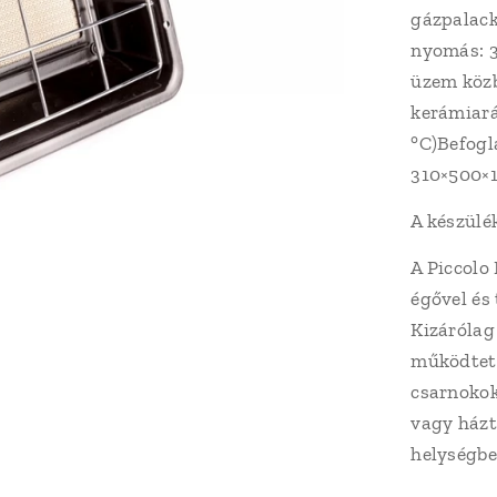
gázpalack
nyomás: 3
üzem közbe
kerámiará
°C)Befogl
310×500×
A készülé
A Piccolo
égővel és
Kizárólag
működteth
csarnokok
vagy házt
helységbe