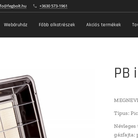
nfo@fegbolt.hu
+3630 573-1961
Webáruház
Főbb alkatrészek
Akciós termékek
To
PB 
MEGNEVEZ
Típus: Pi
Névleges 
gázfajta: