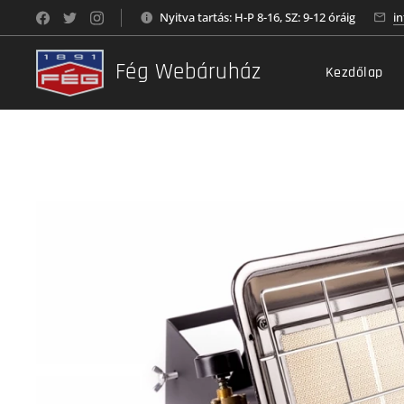
Nyitva tartás: H-P 8-16, SZ: 9-12 óráig
i
Fég Webáruház
Kezdőlap