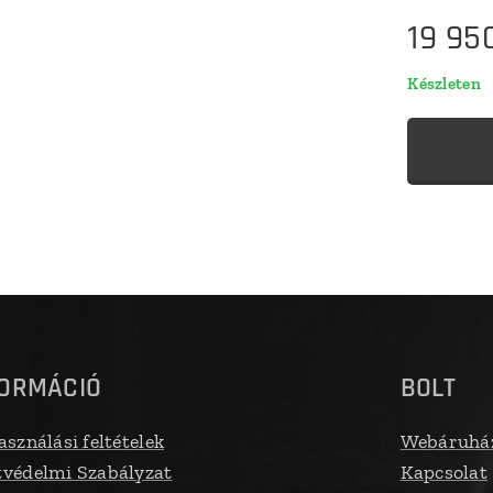
19 95
Készleten
FORMÁCIÓ
BOLT
asználási feltételek
Webáruhá
védelmi Szabályzat
Kapcsolat