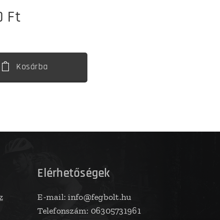
0
Ft
Kosárba
Elérhetőségek
z
E-mail: info@fegbolt.hu
Telefonszám: 06305731961