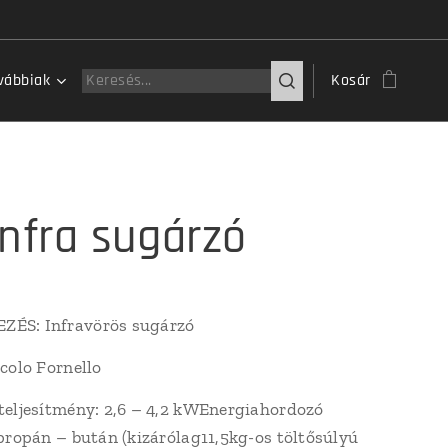
vábbiak
Kosár
infra sugárzó
ÉS: Infravörös sugárzó
ccolo Fornello
teljesítmény: 2,6 – 4,2 kWEnergiahordozó
 propán – bután (kizárólag11,5kg-os töltősúlyú