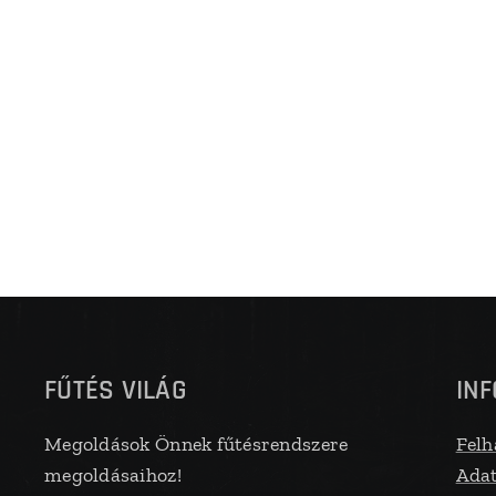
FŰTÉS VILÁG
IN
Megoldások Önnek fűtésrendszere
Felh
megoldásaihoz!
Adat