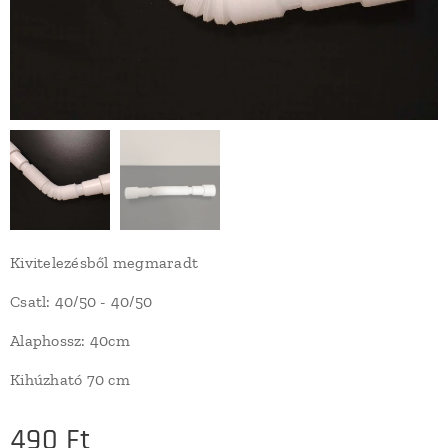
Kivitelezésből megmaradt
Csatl: 40/50 - 40/50
Alaphossz: 40cm
Kihúzható 70 cm
490
Ft