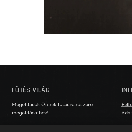
FŰTÉS VILÁG
IN
Megoldások Önnek fűtésrendszere
Felh
megoldásaihoz!
Adat