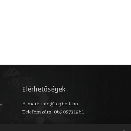
Elérhetőségek
z
E-mail: info@fegbolt.hu
Telefonszám: 06305731961