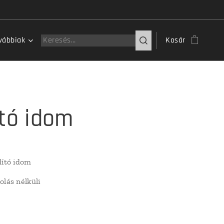
vábbiak
Kosár
itó idom
dító idom
olás nélküli