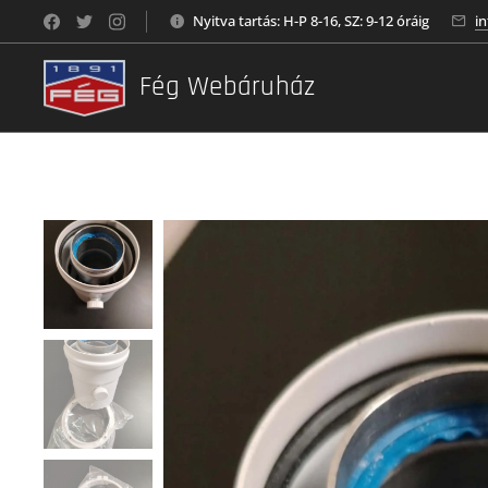
Nyitva tartás: H-P 8-16, SZ: 9-12 óráig
i
Fég Webáruház