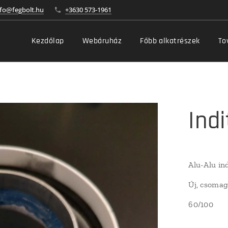
nfo@fegbolt.hu
+3630 573-1961
Kezdőlap
Webáruház
Főbb alkatrészek
To
Ind
Alu-Alu in
Új, csomag
60/100