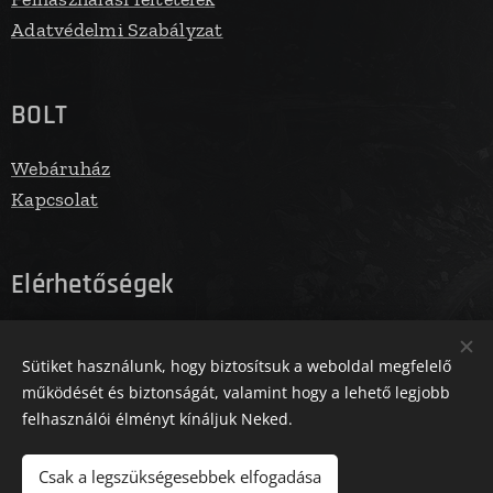
Adatvédelmi Szabályzat
BOLT
Webáruház
Kapcsolat
Elérhetőségek
E-mail: info@fegbolt.hu
Sütiket használunk, hogy biztosítsuk a weboldal megfelelő
Telefonszám: 06305731961
működését és biztonságát, valamint hogy a lehető legjobb
felhasználói élményt kínáljuk Neked.
Az oldalt a Zm Media működteti
Sütik
Csak a legszükségesebbek elfogadása