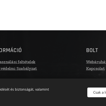
FORMÁCIÓ
BOLT
asználási feltételek
Webáruhá
védelmi Szabályzat
Kapcsolat
dését és biztonságát, valamint
Csak a 
Az oldalt a Zm Media működteti
Sütik