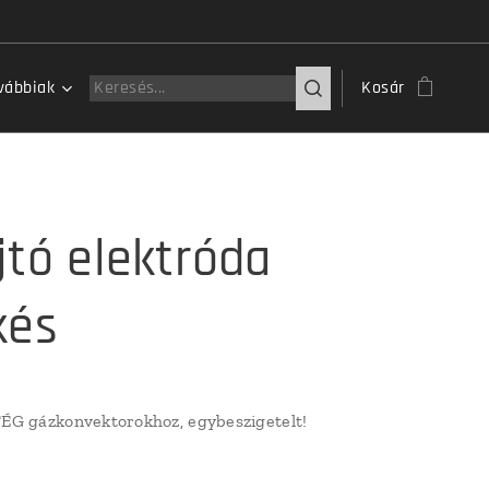
vábbiak
Kosár
jtó elektróda
kés
FÉG gázkonvektorokhoz, egybeszigetelt!