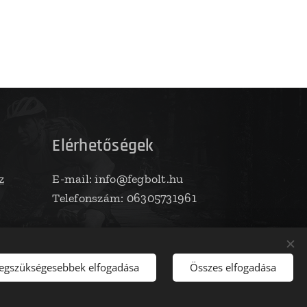
Elérhetőségek
z
E-mail: info@fegbolt.hu
Telefonszám: 06305731961
legszükségesebbek elfogadása
Összes elfogadása