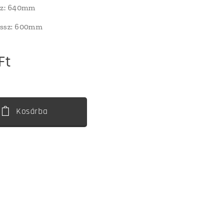
ssz: 640mm
ossz: 600mm
Ft
Kosárba