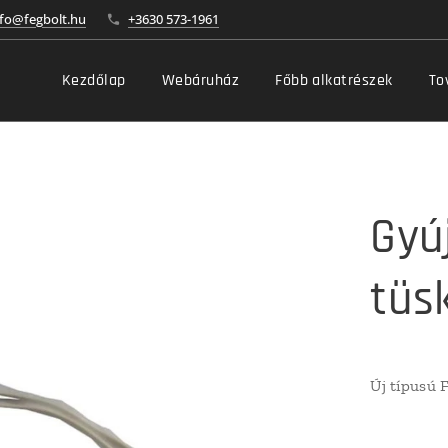
nfo@fegbolt.hu
+3630 573-1961
Kezdőlap
Webáruház
Főbb alkatrészek
To
Gyú
tüs
Új típusú 