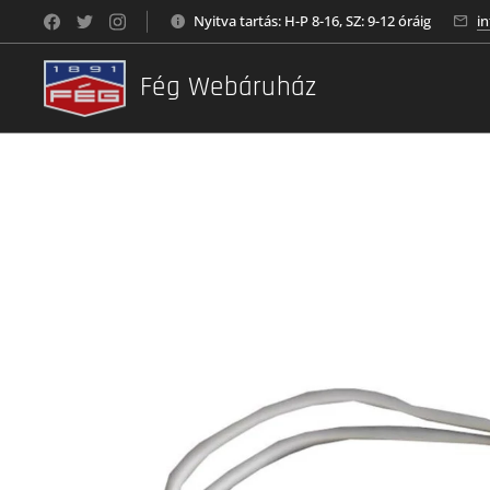
Nyitva tartás: H-P 8-16, SZ: 9-12 óráig
i
Fég Webáruház