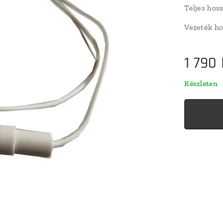
Teljes ho
Vezeték h
1 790
Készleten