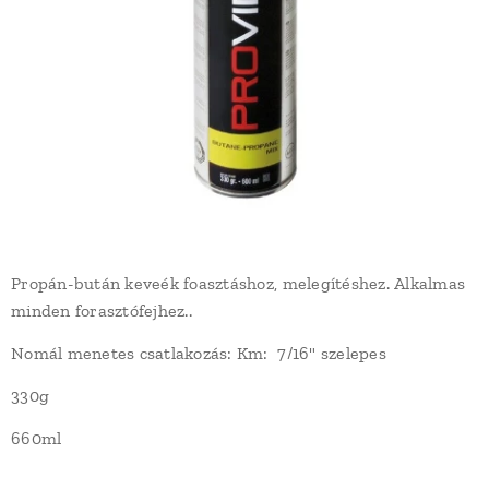
Propán-bután keveék foasztáshoz, melegítéshez. Alkalmas
minden forasztófejhez..
Nomál menetes csatlakozás: Km: 7/16" szelepes
330g
660ml