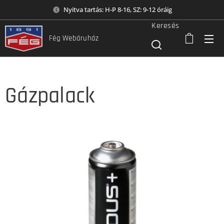
Nyitva tartás: H-P 8-16, SZ: 9-12 óráig
Keresés
Fég Webáruház
Gázpalack